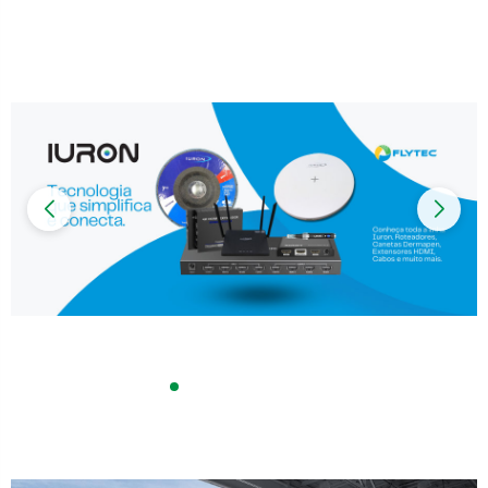
Impressoras
Onu Epon
Onu-Gpon-Gpon
Ont-Xpon
Huawei
Switch
Ubiquiti
Vga
Voip
Ferramentas-Tools