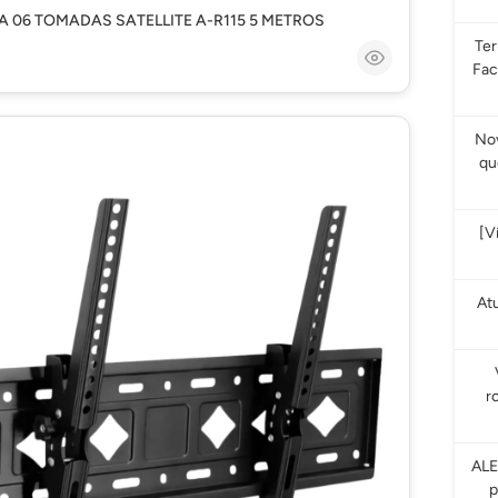
HA 06 TOMADAS SATELLITE A-R115 5 METROS
Te
Fac
Nov
qu
[V
At
r
ALE
p