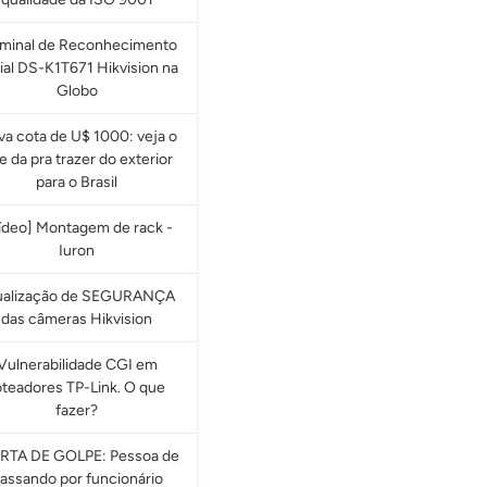
rminal de Reconhecimento
ial DS-K1T671 Hikvision na
Globo
a cota de U$ 1000: veja o
e da pra trazer do exterior
para o Brasil
ídeo] Montagem de rack -
Iuron
ualização de SEGURANÇA
das câmeras Hikvision
Vulnerabilidade CGI em
oteadores TP-Link. O que
fazer?
RTA DE GOLPE: Pessoa de
assando por funcionário