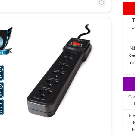
T
c
Nã
Re
co
Com
MA
e
p