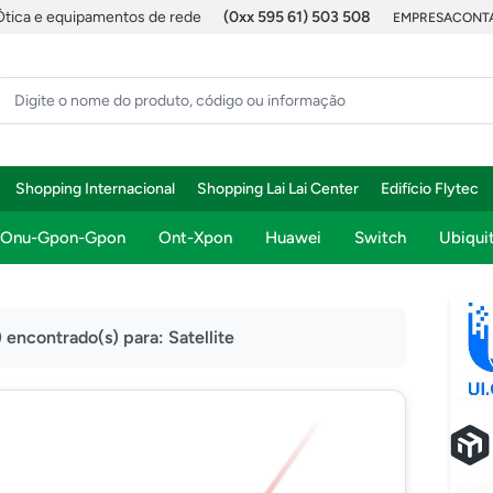
Ótica e equipamentos de rede
(0xx 595 61) 503 508
EMPRESA
CONTA
Shopping Internacional
Shopping Lai Lai Center
Edifício Flytec
Onu-Gpon-Gpon
Ont-Xpon
Huawei
Switch
Ubiquit
) encontrado(s) para:
Satellite