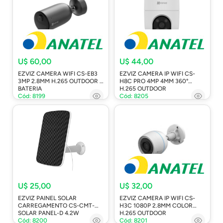
U$ 60,00
U$ 44,00
EZVIZ CAMERA WIFI CS-EB3
EZVIZ CAMERA IP WIFI CS-
3MP 2.8MM H.265 OUTDOOR A
H8C PRO 4MP 4MM 360°
BATERIA
H.265 OUTDOOR
Cód: 8199
Cód: 8205
U$ 25,00
U$ 32,00
EZVIZ PAINEL SOLAR
EZVIZ CAMERA IP WIFI CS-
CARREGAMENTO CS-CMT-
H3C 1080P 2.8MM COLOR
SOLAR PANEL-D 4.2W
H.265 OUTDOOR
Cód: 8200
Cód: 8201