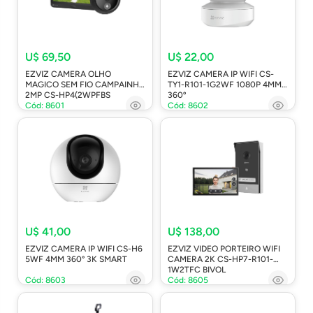
U$ 69,50
U$ 22,00
EZVIZ CAMERA OLHO
EZVIZ CAMERA IP WIFI CS-
MAGICO SEM FIO CAMPAINHA
TY1-R101-1G2WF 1080P 4MM
2MP CS-HP4(2WPFBS
360º
Cód: 8601
Cód: 8602
U$ 41,00
U$ 138,00
EZVIZ CAMERA IP WIFI CS-H6
EZVIZ VIDEO PORTEIRO WIFI
5WF 4MM 360° 3K SMART
CAMERA 2K CS-HP7-R101-
1W2TFC BIVOL
Cód: 8603
Cód: 8605