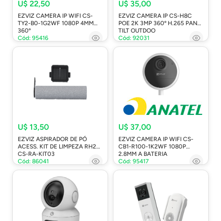
U$ 22,50
U$ 35,00
EZVIZ CAMERA IP WIFI CS-
EZVIZ CAMERA IP CS-H8C
TY2-B0-1G2WF 1080P 4MM
POE 2K 3MP 360º H.265 PAN-
360º
TILT OUTDOO
Cód: 95416
Cód: 92031
U$ 13,50
U$ 37,00
EZVIZ ASPIRADOR DE PÓ
EZVIZ CAMERA IP WIFI CS-
ACESS. KIT DE LIMPEZA RH2
CB1-R100-1K2WF 1080P
CS-RA-KIT03
2.8MM A BATERIA
Cód: 86041
Cód: 95417