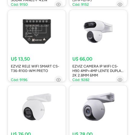
Cód: 9150
Cód: 9152
U$ 13,50
U$ 66,00
EZVIZ RELE WIFI SMART CS-
EZVIZ CAMERA IP WIFI CS-
T36-R100-WM PRETO
H90 4MP+4MP LENTE DUPLA
2K 2.8MM 6MM
Cód: 9196
Cód: 9282
U$ 76,00
U$ 78,00