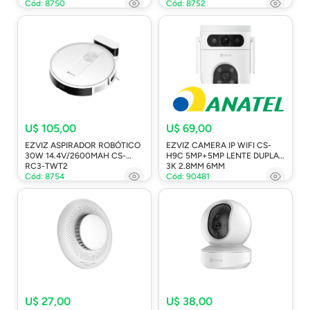
Cód: 8750
Cód: 8752
U$ 105,00
U$ 69,00
EZVIZ ASPIRADOR ROBÓTICO
EZVIZ CAMERA IP WIFI CS-
30W 14.4V/2600MAH CS-
H9C 5MP+5MP LENTE DUPLA
RC3-TWT2
3K 2.8MM 6MM
Cód: 8754
Cód: 90481
U$ 27,00
U$ 38,00