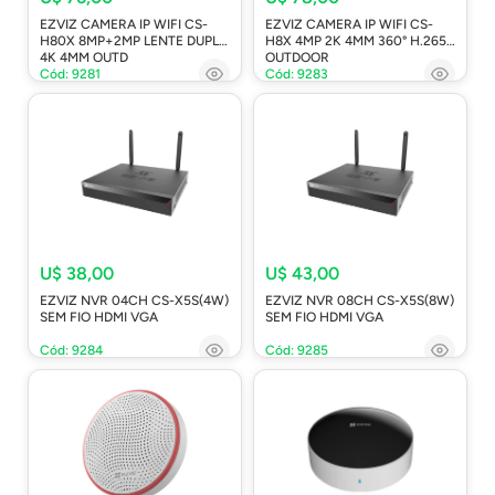
EZVIZ CAMERA IP WIFI CS-
EZVIZ CAMERA IP WIFI CS-
H80X 8MP+2MP LENTE DUPLA
H8X 4MP 2K 4MM 360° H.265
4K 4MM OUTD
OUTDOOR
Cód: 9281
Cód: 9283
U$ 38,00
U$ 43,00
EZVIZ NVR 04CH CS-X5S(4W)
EZVIZ NVR 08CH CS-X5S(8W)
SEM FIO HDMI VGA
SEM FIO HDMI VGA
Cód: 9284
Cód: 9285