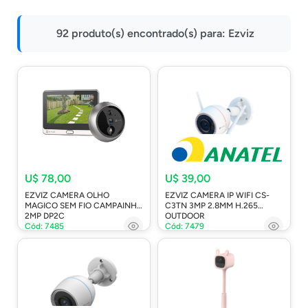
Impressoras
92 produto(s) encontrado(s) para:
Ezviz
Onu Epon
Onu-Gpon-Gpon
Ont-Xpon
Huawei
Switch
Ubiquiti
Vga
U$ 78,00
U$ 39,00
EZVIZ CAMERA OLHO
EZVIZ CAMERA IP WIFI CS-
Voip
MAGICO SEM FIO CAMPAINHA
C3TN 3MP 2.8MM H.265
2MP DP2C
OUTDOOR
Ferramentas-Tools
Cód: 7485
Cód: 7479