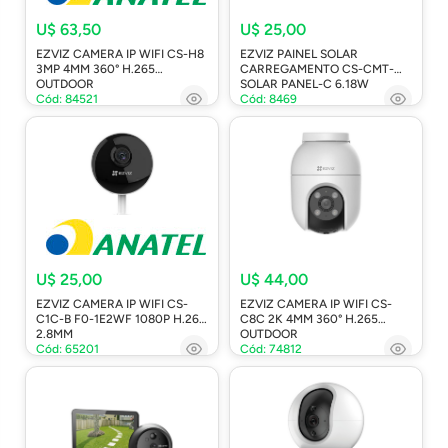
U$ 63,50
U$ 25,00
EZVIZ CAMERA IP WIFI CS-H8
EZVIZ PAINEL SOLAR
3MP 4MM 360° H.265
CARREGAMENTO CS-CMT-
OUTDOOR
SOLAR PANEL-C 6.18W
Cód: 84521
Cód: 8469
U$ 25,00
U$ 44,00
EZVIZ CAMERA IP WIFI CS-
EZVIZ CAMERA IP WIFI CS-
C1C-B F0-1E2WF 1080P H.265
C8C 2K 4MM 360° H.265
2.8MM
OUTDOOR
Cód: 65201
Cód: 74812