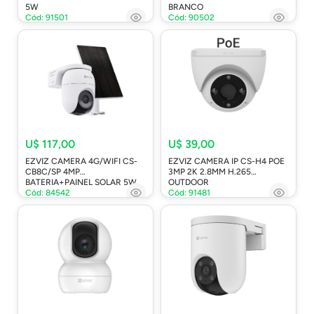
5W
BRANCO
Cód: 91501
Cód: 90502
U$ 117,00
U$ 39,00
EZVIZ CAMERA 4G/WIFI CS-
EZVIZ CAMERA IP CS-H4 POE
CB8C/SP 4MP
3MP 2K 2.8MM H.265
BATERIA+PAINEL SOLAR 5W
OUTDOOR
Cód: 84542
Cód: 91481