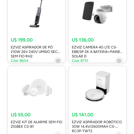
U$ 199,00
U$ 136,00
EZVIZ ASPIRADOR DE PÓ
EZVIZ CAMERA 4G LTE CS-
210W 26V 240V UMIDO SECO
EB8/SP 2K A BATERIA+PAINEL
SEM FIO RH2
SOLAR D
Cód: 8604
Cód: 8751
U$ 55,00
U$ 141,00
EZVIZ KIT DE ALARME SEM FIO
EZVIZ ASPIRADOR ROBÓTICO
ZIGBEE CS-B1
30W 14.4V/2600MAH CS-
RC3P-TWT2