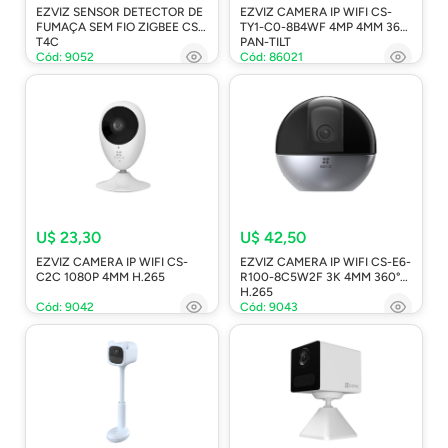
EZVIZ SENSOR DETECTOR DE
EZVIZ CAMERA IP WIFI CS-
FUMAÇA SEM FIO ZIGBEE CS-
TY1-C0-8B4WF 4MP 4MM 360º
T4C
PAN-TILT
Cód: 9052
Cód: 86021
U$ 23,30
U$ 42,50
EZVIZ CAMERA IP WIFI CS-
EZVIZ CAMERA IP WIFI CS-E6-
C2C 1080P 4MM H.265
R100-8C5W2F 3K 4MM 360°
H.265
Cód: 9042
Cód: 9043