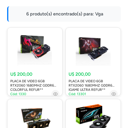
Impressoras
6 produto(s) encontrado(s) para:
Vga
Onu Epon
Onu-Gpon-Gpon
Ont-Xpon
Huawei
Switch
Ubiquiti
Vga
U$ 200,00
U$ 200,00
PLACA DE VIDEO 6GB
PLACA DE VIDEO 6GB
Voip
RTX2060 1680MHZ GDDR6
RTX2060 1680MHZ GDDR6
COLORFUL REFUR**
IGAME ULTRA REFUR**
Ferramentas-Tools
Cód: 1330
Cód: 13301