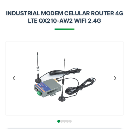
Impressoras
INDUSTRIAL MODEM CELULAR ROUTER 4G
Onu Epon
LTE QX210-AW2 WIFI 2.4G
Onu-Gpon-Gpon
Ont-Xpon
Huawei
Switch
Ubiquiti
Vga
Voip
Ferramentas-Tools