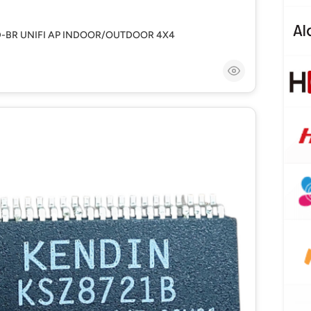
D-BR UNIFI AP INDOOR/OUTDOOR 4X4