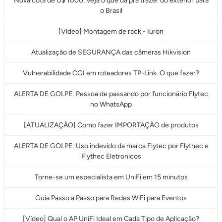
Nova cota de U$ 1000: veja o que da pra trazer do exterior para
o Brasil
[Vídeo] Montagem de rack - Iuron
Atualização de SEGURANÇA das câmeras Hikvision
Vulnerabilidade CGI em roteadores TP-Link. O que fazer?
ALERTA DE GOLPE: Pessoa de passando por funcionário Flytec
no WhatsApp
[ATUALIZAÇÃO] Como fazer IMPORTAÇÃO de produtos
ALERTA DE GOLPE: Uso indevido da marca Flytec por Flythec e
Flythec Eletronicos
Torne-se um especialista em UniFi em 15 minutos
Guia Passo a Passo para Redes WiFi para Eventos
[Vídeo] Qual o AP UniFi Ideal em Cada Tipo de Aplicação?