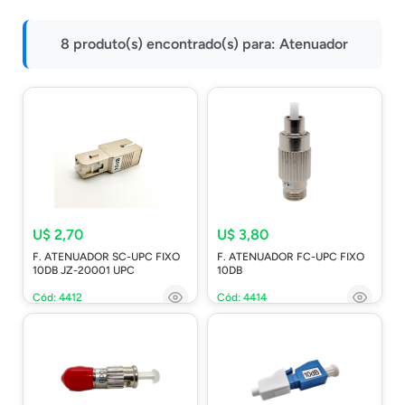
Impressoras
8 produto(s) encontrado(s) para:
Atenuador
Onu Epon
Onu-Gpon-Gpon
Ont-Xpon
Huawei
Switch
Ubiquiti
Vga
U$ 2,70
U$ 3,80
F. ATENUADOR SC-UPC FIXO
F. ATENUADOR FC-UPC FIXO
Voip
10DB JZ-20001 UPC
10DB
Ferramentas-Tools
Cód: 4412
Cód: 4414