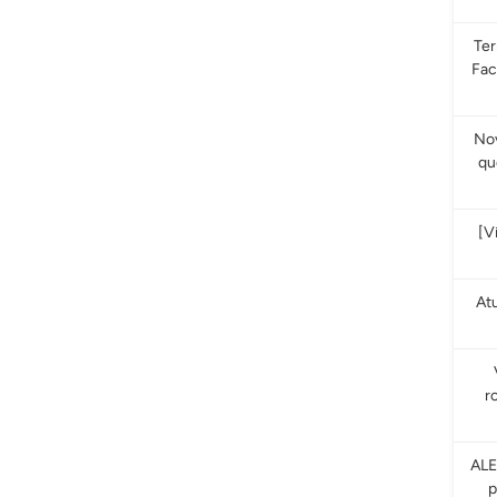
Te
Fac
Nov
qu
[V
At
r
ALE
p