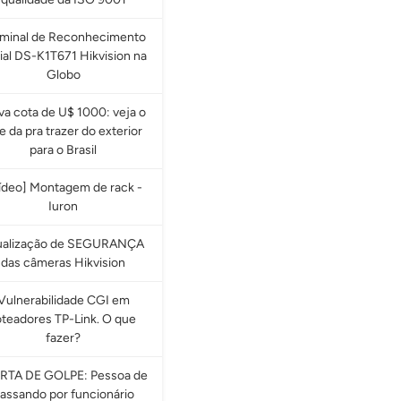
rminal de Reconhecimento
ial DS-K1T671 Hikvision na
Globo
a cota de U$ 1000: veja o
e da pra trazer do exterior
para o Brasil
ídeo] Montagem de rack -
Iuron
ualização de SEGURANÇA
das câmeras Hikvision
Vulnerabilidade CGI em
oteadores TP-Link. O que
fazer?
RTA DE GOLPE: Pessoa de
assando por funcionário