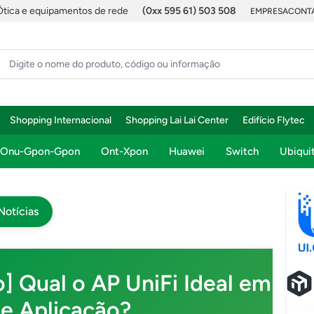
Ótica e equipamentos de rede
(0xx 595 61) 503 508
EMPRESA
CONTA
Shopping Internacional
Shopping Lai Lai Center
Edifício Flytec
Onu-Gpon-Gpon
Ont-Xpon
Huawei
Switch
Ubiquit
Notícias
o] Qual o AP UniFi Ideal em Ca
de Aplicação?