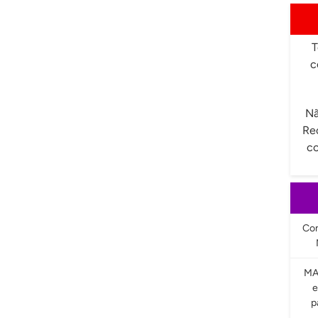
T
c
Nã
Re
co
Com
MA
e
p