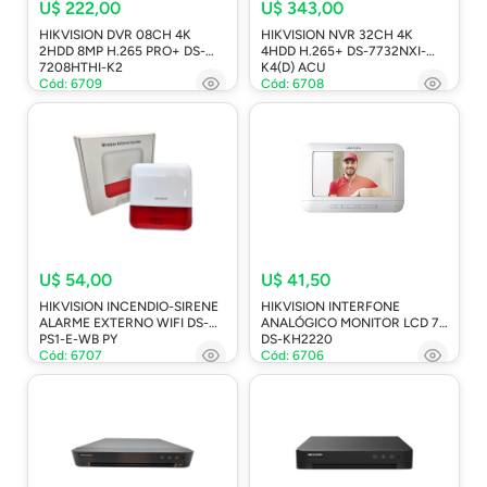
U$ 222,00
U$ 343,00
HIKVISION DVR 08CH 4K
HIKVISION NVR 32CH 4K
2HDD 8MP H.265 PRO+ DS-
4HDD H.265+ DS-7732NXI-
7208HTHI-K2
K4(D) ACU
Cód: 6709
Cód: 6708
U$ 54,00
U$ 41,50
HIKVISION INCENDIO-SIRENE
HIKVISION INTERFONE
ALARME EXTERNO WIFI DS-
ANALÓGICO MONITOR LCD 7"
PS1-E-WB PY
DS-KH2220
Cód: 6707
Cód: 6706