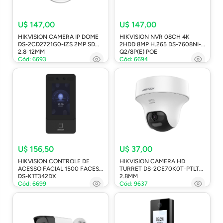
U$ 147,00
U$ 147,00
HIKVISION CAMERA IP DOME
HIKVISION NVR 08CH 4K
DS-2CD2721G0-IZS 2MP SD
2HDD 8MP H.265 DS-7608NI-
2.8-12MM
Q2/8P(E) POE
Cód: 6693
Cód: 6694
U$ 156,50
U$ 37,00
HIKVISION CONTROLE DE
HIKVISION CAMERA HD
ACESSO FACIAL 1500 FACES
TURRET DS-2CE70K0T-PTLTS
DS-K1T342DX
2.8MM
Cód: 6699
Cód: 9637