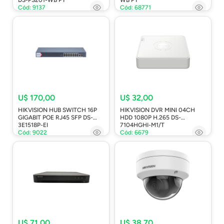
Cód: 9137
Cód: 68771
U$ 170,00
U$ 32,00
HIKVISION HUB SWITCH 16P
HIKVISION DVR MINI 04CH
GIGABIT POE RJ45 SFP DS-
HDD 1080P H.265 DS-
3E1518P-EI
7104HGHI-M1/T
Cód: 9022
Cód: 6679
U$ 71,00
U$ 38,70