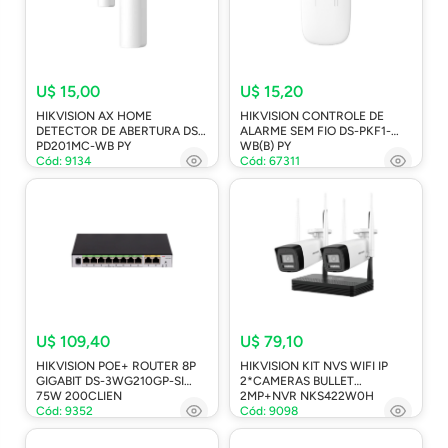
U$ 15,00
U$ 15,20
HIKVISION AX HOME
HIKVISION CONTROLE DE
DETECTOR DE ABERTURA DS-
ALARME SEM FIO DS-PKF1-
PD201MC-WB PY
WB(B) PY
Cód: 9134
Cód: 67311
U$ 109,40
U$ 79,10
HIKVISION POE+ ROUTER 8P
HIKVISION KIT NVS WIFI IP
GIGABIT DS-3WG210GP-SI
2*CAMERAS BULLET
75W 200CLIEN
2MP+NVR NKS422W0H
Cód: 9352
Cód: 9098