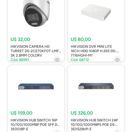
U$ 32,00
U$ 80,00
HIKVISION CAMERA HD
HIKVISION DVR MINI LITE
TURRET DS-2CE70KF0T-LMFS
16CH HDD 1080P H.265 DS-
3K 2.8MM COLORV
7116HGHI-M1
Cód: 86991
Cód: 68712
U$ 159,00
U$ 326,00
HIKVISION HUB SWITCH 16P
HIKVISION HUB SWITCH 24P
10/100/1000MBP POE SFP DS-
10/100/1000MBPS POE DS-
3E0518P-E
3E0528HP-E