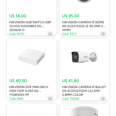
U$ 18,00
U$ 95,00
HIKVISION HUB SWITCH 08P
HIKVISION CAMERA IP DOME
10/100/1000MBPS DS-
DS-2CD1723G2-IZ SD 2MP 2.8-
3E0508-O
12MM
Cód: 9370
Cód: 9371
U$ 40,50
U$ 41,80
HIKVISION DVR MINI 08CH
HIKVISION CAMERA IP BULLET
HDD 720P H.265 DS-
DS-2CD1027G2H-LIU 2MP
7108HGHI-M1
2.8MM COLOR
Cód: 9441
Cód: 70092