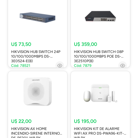
U$ 73,50
U$ 359,00
HIKVISION HUB SWITCH 24P
HIKVISION HUB SWITCH 08P
10/100/1000MBPS DS-
10/100/1000MBPS POE DS-
3E0524-E(B)
3E2510P(B)
Cód: 78521
Cód: 7879
U$ 22,00
U$ 195,00
HIKVISION AX HOME
HIKVISION KIT DE ALARME
INCENDIO-SIRENE INTERNO
WIFI AX PRO DS-PWA96-KIT-
DS-PS201-WB PY
WB PY