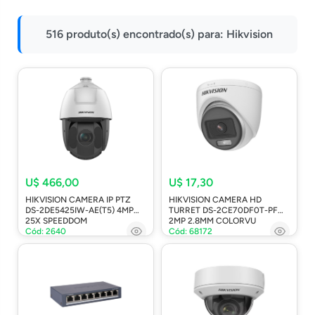
Impressoras
516 produto(s) encontrado(s) para:
Hikvision
Onu Epon
Onu-Gpon-Gpon
Ont-Xpon
Huawei
Switch
Ubiquiti
Vga
U$ 466,00
U$ 17,30
HIKVISION CAMERA IP PTZ
HIKVISION CAMERA HD
Voip
DS-2DE5425IW-AE(T5) 4MP
TURRET DS-2CE70DF0T-PF
25X SPEEDDOM
2MP 2.8MM COLORVU
Ferramentas-Tools
Cód: 2640
Cód: 68172