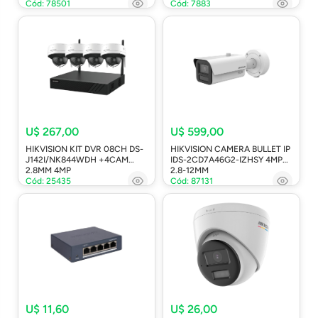
Cód: 78501
Cód: 7883
U$ 267,00
U$ 599,00
HIKVISION KIT DVR 08CH DS-
HIKVISION CAMERA BULLET IP
J142I/NK844WDH +4CAM
IDS-2CD7A46G2-IZHSY 4MP
2.8MM 4MP
2.8-12MM
Cód: 25435
Cód: 87131
U$ 11,60
U$ 26,00