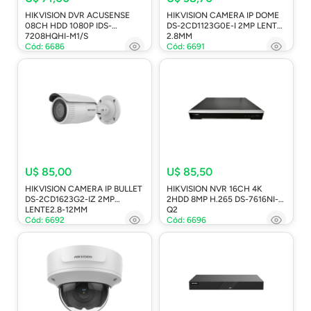
HIKVISION DVR ACUSENSE
HIKVISION CAMERA IP DOME
08CH HDD 1080P IDS-
DS-2CD1123G0E-I 2MP LENTE
7208HQHI-M1/S
2.8MM
Cód: 6686
Cód: 6691
U$ 85,00
U$ 85,50
HIKVISION CAMERA IP BULLET
HIKVISION NVR 16CH 4K
DS-2CD1623G2-IZ 2MP
2HDD 8MP H.265 DS-7616NI-
LENTE2.8-12MM
Q2
Cód: 6692
Cód: 6696