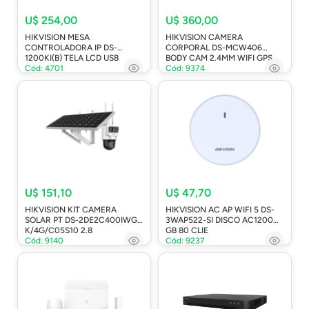
U$ 254,00
U$ 360,00
HIKVISION MESA
HIKVISION CAMERA
CONTROLADORA IP DS-
CORPORAL DS-MCW406
1200KI(B) TELA LCD USB
BODY CAM 2.4MM WIFI GPS
Cód: 4701
Cód: 9374
U$ 151,10
U$ 47,70
HIKVISION KIT CAMERA
HIKVISION AC AP WIFI 5 DS-
SOLAR PT DS-2DE2C400IWG-
3WAP522-SI DISCO AC1200
K/4G/C05S10 2.8
GB 80 CLIE
Cód: 9140
Cód: 9237