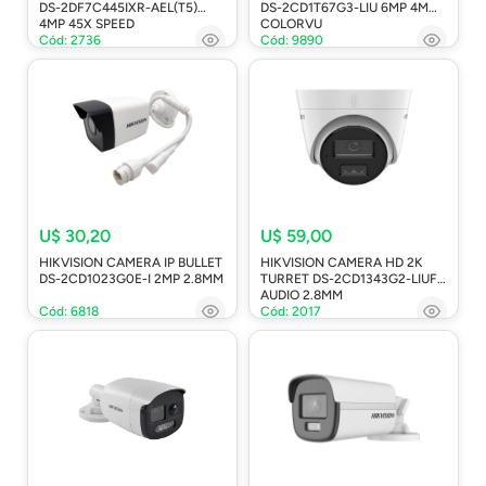
DS-2DF7C445IXR-AEL(T5)
DS-2CD1T67G3-LIU 6MP 4MM
4MP 45X SPEED
COLORVU
Cód: 2736
Cód: 9890
U$ 30,20
U$ 59,00
HIKVISION CAMERA IP BULLET
HIKVISION CAMERA HD 2K
DS-2CD1023G0E-I 2MP 2.8MM
TURRET DS-2CD1343G2-LIUF
AUDIO 2.8MM
Cód: 6818
Cód: 2017