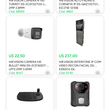
HIKVISION CAMERA IP HD
HIKVISION ALTO FALANTE
TURRET DS-2CD1327G0-L
CORNETA IP DS-QAZ1307G1T-
2MP 2.8MM
E(C)7W 121DB
Cód: 68592
Cód: 4850
U$ 22,50
U$ 237,00
HIKVISION CAMERA HD
HIKVISION INTERFONE IP COM
BULLET MINI DS-2CE16D0T-
VIDEO RECON FACIAL DS-
LPTS 2MP 3.6MM
KD9203-E6
Cód: 9027
Cód: 6742