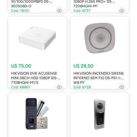
10/100/1000MBPS DS-
1080P H.265 PRO+ DS-
3E0508D-O
7208HGHI-M1
Cód: 78131
Cód: 6727
U$ 75,00
U$ 29,50
HIKVISION DVR ACUSENSE
HIKVISION INCENDIO-SIRENE
MINI 08CH HDD 1080P IDS-
INTERNO SEM FIO DS-PS1-I-
7108HQHI-M1/S
WB PY
Cód: 68861
Cód: 6728