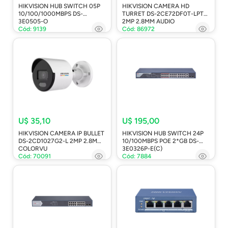
HIKVISION HUB SWITCH 05P
HIKVISION CAMERA HD
10/100/1000MBPS DS-
TURRET DS-2CE72DF0T-LPTS
3E0505-O
2MP 2.8MM AUDIO
Cód: 9139
Cód: 86972
U$ 35,10
U$ 195,00
HIKVISION CAMERA IP BULLET
HIKVISION HUB SWITCH 24P
DS-2CD1027G2-L 2MP 2.8MM
10/100MBPS POE 2*GB DS-
COLORVU
3E0326P-E(C)
Cód: 70091
Cód: 7884