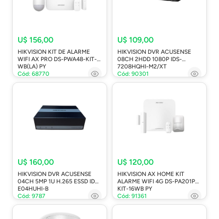
U$ 156,00
U$ 109,00
HIKVISION KIT DE ALARME
HIKVISION DVR ACUSENSE
WIFI AX PRO DS-PWA48-KIT-
08CH 2HDD 1080P IDS-
WB(LA) PY
7208HQHI-M2/XT
Cód: 68770
Cód: 90301
U$ 160,00
U$ 120,00
HIKVISION DVR ACUSENSE
HIKVISION AX HOME KIT
04CH 5MP 1U H.265 ESSD IDS-
ALARME WIFI 4G DS-PA201PS-
E04HUHI-B
KIT-16WB PY
Cód: 9787
Cód: 91361