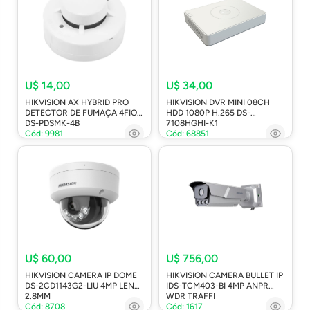
U$ 14,00
U$ 34,00
HIKVISION AX HYBRID PRO
HIKVISION DVR MINI 08CH
DETECTOR DE FUMAÇA 4FIOS
HDD 1080P H.265 DS-
DS-PDSMK-4B
7108HGHI-K1
Cód: 9981
Cód: 68851
U$ 60,00
U$ 756,00
HIKVISION CAMERA IP DOME
HIKVISION CAMERA BULLET IP
DS-2CD1143G2-LIU 4MP LENTE
IDS-TCM403-BI 4MP ANPR
2.8MM
WDR TRAFFI
Cód: 8708
Cód: 1617