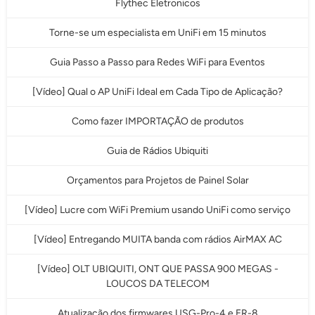
Flythec Eletronicos
Torne-se um especialista em UniFi em 15 minutos
Guia Passo a Passo para Redes WiFi para Eventos
[Vídeo] Qual o AP UniFi Ideal em Cada Tipo de Aplicação?
Como fazer IMPORTAÇÃO de produtos
Guia de Rádios Ubiquiti
Orçamentos para Projetos de Painel Solar
[Vídeo] Lucre com WiFi Premium usando UniFi como serviço
[Vídeo] Entregando MUITA banda com rádios AirMAX AC
[Vídeo] OLT UBIQUITI, ONT QUE PASSA 900 MEGAS -
LOUCOS DA TELECOM
Atualização dos firmwares USG-Pro-4 e ER-8