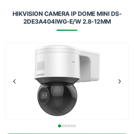
Impressoras
HIKVISION CAMERA IP DOME MINI DS-
Onu Epon
2DE3A404IWG-E/W 2.8-12MM
Onu-Gpon-Gpon
Ont-Xpon
Huawei
Switch
Ubiquiti
Vga
Voip
Ferramentas-Tools