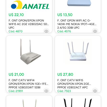
U$ 22,10
U$ 13,50
F. ONT GPON/EPON XPON
F. ONT GPON WIFI AC G-
WIFI5 AC 2GE V2802DAC 5DBI
140W-ME NOKIA 1POT+4GE
UPC
2.4/5G 3DBI UPC
Cód: 4870
Cód: 4976
U$ 21,00
U$ 27,80
F. ONT CATV WIFI4
F. ONT CATV WIFI5
GPON/EPON XPON 1GE+1FE
GPON/EPON XPON 2GE
PPPOE V2802GWT 5DBI
PPPOE V2802ACT APC
Cód: 21991
Cód: 7923