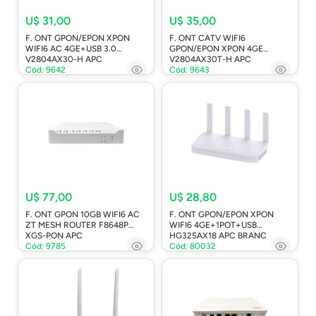
U$ 31,00
U$ 35,00
F. ONT GPON/EPON XPON
F. ONT CATV WIFI6
WIFI6 AC 4GE+USB 3.0
GPON/EPON XPON 4GE
V2804AX30-H APC
V2804AX30T-H APC
Cód: 9642
Cód: 9643
U$ 77,00
U$ 28,80
F. ONT GPON 10GB WIFI6 AC
F. ONT GPON/EPON XPON
ZT MESH ROUTER F8648P
WIFI6 4GE+1POT+USB
XGS-PON APC
HG325AX18 APC BRANC
Cód: 9785
Cód: 80032