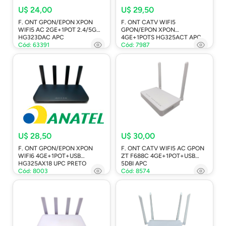
U$ 24,00
U$ 29,50
F. ONT GPON/EPON XPON
F. ONT CATV WIFI5
WIFI5 AC 2GE+1POT 2.4/5G
GPON/EPON XPON
HG323DAC APC
4GE+1POTS HG325ACT APC
Cód: 63391
Cód: 7987
U$ 28,50
U$ 30,00
F. ONT GPON/EPON XPON
F. ONT CATV WIFI5 AC GPON
WIFI6 4GE+1POT+USB
ZT F688C 4GE+1POT+USB
HG325AX18 UPC PRETO
5DBI APC
Cód: 8003
Cód: 8574