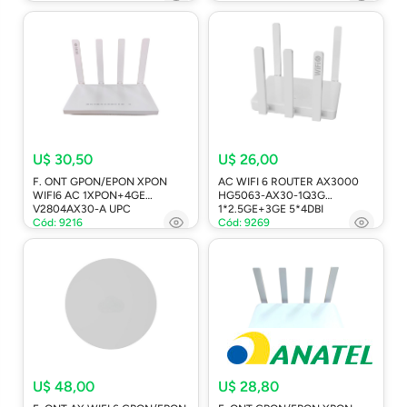
U$ 30,50
U$ 26,00
F. ONT GPON/EPON XPON
AC WIFI 6 ROUTER AX3000
WIFI6 AC 1XPON+4GE
HG5063-AX30-1Q3G
V2804AX30-A UPC
1*2.5GE+3GE 5*4DBI
Cód: 9216
Cód: 9269
U$ 48,00
U$ 28,80