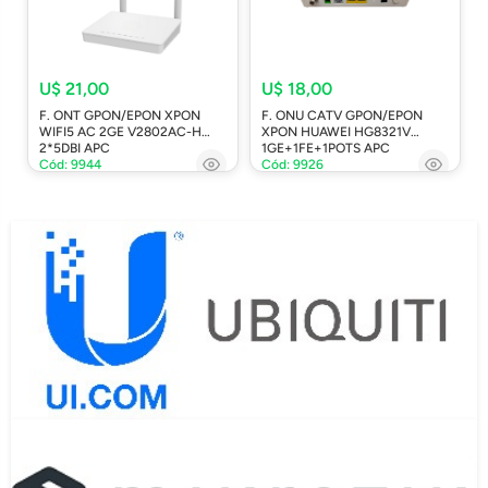
U$ 21,00
U$ 18,00
F. ONT GPON/EPON XPON
F. ONU CATV GPON/EPON
WIFI5 AC 2GE V2802AC-H
XPON HUAWEI HG8321V
2*5DBI APC
1GE+1FE+1POTS APC
Cód: 9944
Cód: 9926