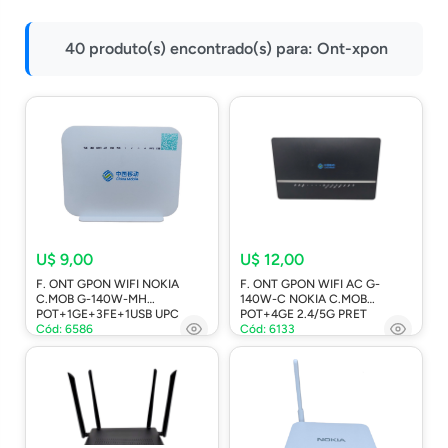
Impressoras
40 produto(s) encontrado(s) para:
Ont-xpon
Onu Epon
Onu-Gpon-Gpon
Ont-Xpon
Huawei
Switch
Ubiquiti
Vga
U$ 9,00
U$ 12,00
F. ONT GPON WIFI NOKIA
F. ONT GPON WIFI AC G-
Voip
C.MOB G-140W-MH
140W-C NOKIA C.MOB
POT+1GE+3FE+1USB UPC
POT+4GE 2.4/5G PRET
Ferramentas-Tools
Cód: 6586
Cód: 6133