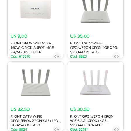
U$ 9,00
U$ 35,00
F. ONT GPON WIFI AC G-
F. ONT CATV WIFI6
140W-C NOKIA 1POT+4GE
GPON/EPON XPON 4GE XPON
2.4/5G UPC REFUR
V2804AX15T APC
Cód: 613310
Cód: 8923
U$ 32,50
U$ 30,50
F. ONT CATV WIFI6
F. ONT GPON/EPON XPON
GPON/EPON XPON 4GE+1POT
WIFI6 AC 1XPON+4GE
HG325AX15T APC
V2804AX30-A APC
Cód: 8924
Cód: 92161