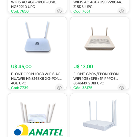
WIFI5 AC 4GE+1POT+USB
WIFI5 AC 4GE+USB V2804AC-
HG3221D UPC
Z 5DBI UPC
Cód: 7650
Cód: 7651
U$ 45,00
U$ 13,00
F. ONT GPON 10GB WIFI6 AC
F. ONT GPON/EPON XPON
HUAWEI HN8145X6 XG-PON
WIFI 1GE+3FE+1P PPPOE
4GE UPC
8546MX 2DBI UPC
Cód: 7739
Cód: 38175