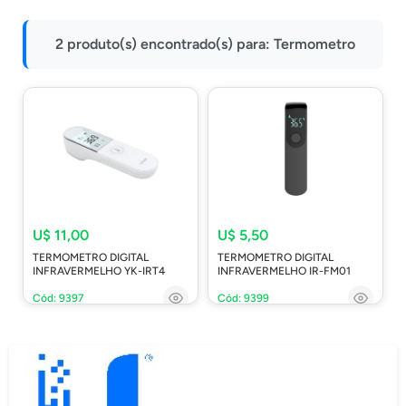
Impressoras
2 produto(s) encontrado(s) para:
Termometro
Onu Epon
Onu-Gpon-Gpon
Ont-Xpon
Huawei
Switch
Ubiquiti
Vga
U$ 11,00
U$ 5,50
TERMOMETRO DIGITAL
TERMOMETRO DIGITAL
Voip
INFRAVERMELHO YK-IRT4
INFRAVERMELHO IR-FM01
Ferramentas-Tools
Cód: 9397
Cód: 9399