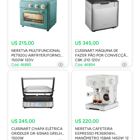
U$ 215,00
U$ 345,00
NERETVA MULTIFUNCIONAL
CUISINART MÁQUINA DE
PE7920U AIRFRYER/FORNO
FAZER PÃO POR CONVECÇÃO
1500W 120V
CBK-210 120V
Cód: 46885
Cód: 46894
U$ 245,00
U$ 220,00
CUISINART CHAPA ELÉTRICA
NERETVA CAFETEIRA
GRIDDLER GR-6SNAS GRELHA
EXPRESSO PE3690WH
1500W
MANÔMETRO 15BAR 1450W 12