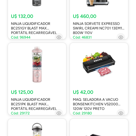
U$ 132,00
U$ 460,00
NINJA LIQUIDIFICADOR
NINJA SORVETE EXPRESSO
BC251GY BLAST MAX
SWIRL CREAMI NC701 13EM1
PORTÁTIL RECARREGÁVEL
800W 110V
Cód: 96944
Cód: 46831
U$ 125,00
U$ 42,00
NINJA LIQUIDIFICADOR
MAQ. SELADORA A VACUO
BC251PK BLAST MAX
BONSENKITCHEN VS2000
PORTÁTIL RECARREGÁVEL
120W 120V PRETO
Cód: 29172
Cód: 29180