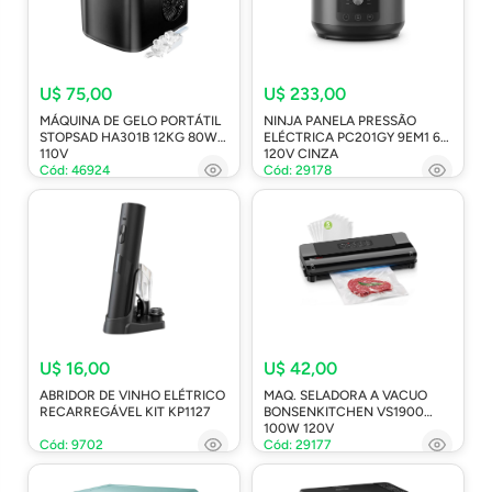
U$ 75,00
U$ 233,00
MÁQUINA DE GELO PORTÁTIL
NINJA PANELA PRESSÃO
STOPSAD HA301B 12KG 80W
ELÉCTRICA PC201GY 9EM1 6L
110V
120V CINZA
Cód: 46924
Cód: 29178
U$ 16,00
U$ 42,00
ABRIDOR DE VINHO ELÉTRICO
MAQ. SELADORA A VACUO
RECARREGÁVEL KIT KP1127
BONSENKITCHEN VS1900
100W 120V
Cód: 9702
Cód: 29177