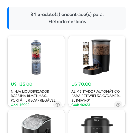
Impressoras
84 produto(s) encontrado(s) para:
Onu Epon
Eletrodomésticos
Onu-Gpon-Gpon
Ont-Xpon
Huawei
Switch
Ubiquiti
Vga
U$ 135,00
U$ 70,00
Voip
NINJA LIQUIDIFICADOR
ALIMENTADOR AUTOMÁTICO
Ferramentas-Tools
BC251NV BLAST MAX
PARA PET WIFI 5G C/CAMERA
PORTÁTIL RECARREGÁVEL
3L IMIVY-01
Cód: 46922
Cód: 46923