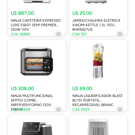
U$ 887,00
U$ 25,00
NINJA CAFETEIRA EXPRESSO
JARRA/CHALEIRA ELETRICA
LUXE ES601 3EM1 PREMIER
XIAOMI KETTLE 1.5L 110V
120W 110V
BHR9427US
Cód: 46826
Cód: 921
U$ 308,00
U$ 69,00
NINJA MULTIFUNCIONAL
NINJA LIQUIDIFICADOR BLAST
SFP701 COMBI
BC151 PORTÁTIL
AIRFRYER/FORNO 120V
RECARREGÁVEL BRANC
1760W
Cód: 46838
Cód: 9502