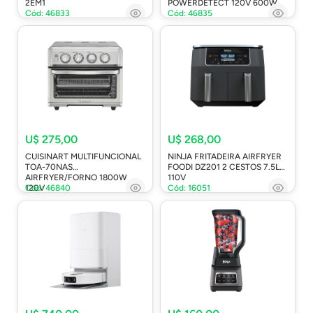
2EM1
POWERDETECT 120V 600W
Cód: 46833
Cód: 46835
U$ 275,00
U$ 268,00
CUISINART MULTIFUNCIONAL
NINJA FRITADEIRA AIRFRYER
TOA-70NAS
FOODI DZ201 2 CESTOS 7.5L
AIRFRYER/FORNO 1800W
110V
120V
Cód: 46840
Cód: 16051