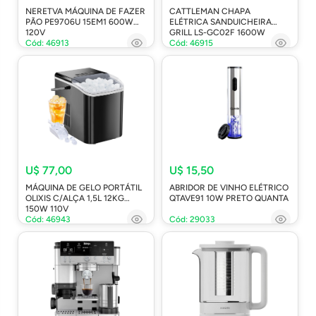
NERETVA MÁQUINA DE FAZER
CATTLEMAN CHAPA
PÃO PE9706U 15EM1 600W
ELÉTRICA SANDUICHEIRA
120V
GRILL LS-GC02F 1600W
Cód: 46913
Cód: 46915
U$ 77,00
U$ 15,50
MÁQUINA DE GELO PORTÁTIL
ABRIDOR DE VINHO ELÉTRICO
OLIXIS C/ALÇA 1,5L 12KG
QTAVE91 10W PRETO QUANTA
150W 110V
Cód: 46943
Cód: 29033