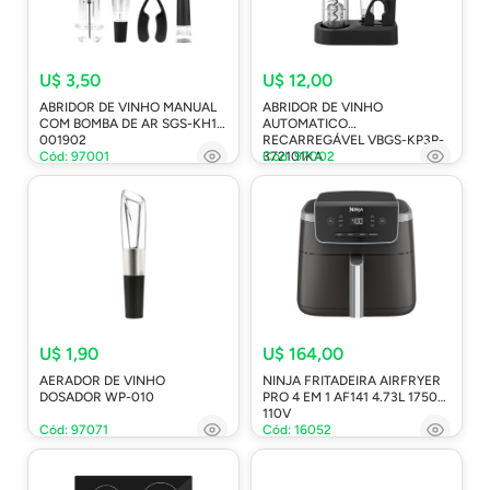
U$ 3,50
U$ 12,00
ABRIDOR DE VINHO MANUAL
ABRIDOR DE VINHO
COM BOMBA DE AR SGS-KH1-
AUTOMATICO
001902
RECARREGÁVEL VBGS-KP3P-
Cód: 97001
372101KA
Cód: 97002
U$ 1,90
U$ 164,00
AERADOR DE VINHO
NINJA FRITADEIRA AIRFRYER
DOSADOR WP-010
PRO 4 EM 1 AF141 4.73L 1750W
110V
Cód: 97071
Cód: 16052