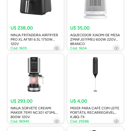
U$ 238,00
U$ 35,00
NINJA FRITADEIRA AIRFRYER
AQUECEDOR XIAOMI DE MESA
PRO XL AF181 6.5L 1750W
ZMNFJ01YMEU 600W 220V
120V
BRANCO
Cód: 1605
Cód: 1604
U$ 293,00
U$ 4,00
NINJA SORVETE CREAMI
MIXER PARA CAFÉ COM LEITE
MAKER 7EM1 NC301 473ML
PORTÁTIL RECARREGÁVEL
800W 120V
KJBQ-7X
Cód: 96945
Cód: 29286