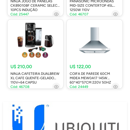
NINJA JOGO DE PANELAS
PANASONIC MICROONDAS
CK89010BF CERAMIC SELECT
MID-SIZE CONTERTOP 45L
10PCS INDUÇÃO
1250W 110V
Cód: 25447
Cód: 46707
U$ 210,00
U$ 122,00
NINJA CAFETEIRA DUALBREW
COIFA DE PAREDE 60CM
XL CAFE QUENTE-GELADO
MIDEA MEW0A17 145W
110V+64 CAPSU
60*40*57CM 220V 50HZ
Cód: 46708
Cód: 24449