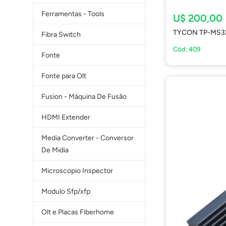
Ferramentas - Tools
U$ 200,00
TYCON TP-MS32
Fibra Switch
Cód: 409
Fonte
Fonte para Olt
Fusion - Máquina De Fusão
HDMI Extender
Media Converter - Conversor
De Midia
Microscopio Inspector
Modulo Sfp/xfp
Olt e Placas Fiberhome