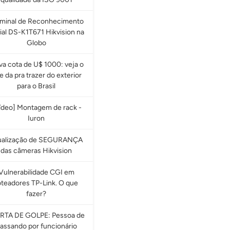
rminal de Reconhecimento
ial DS-K1T671 Hikvision na
Globo
a cota de U$ 1000: veja o
e da pra trazer do exterior
para o Brasil
ídeo] Montagem de rack -
Iuron
ualização de SEGURANÇA
das câmeras Hikvision
Vulnerabilidade CGI em
oteadores TP-Link. O que
fazer?
RTA DE GOLPE: Pessoa de
assando por funcionário