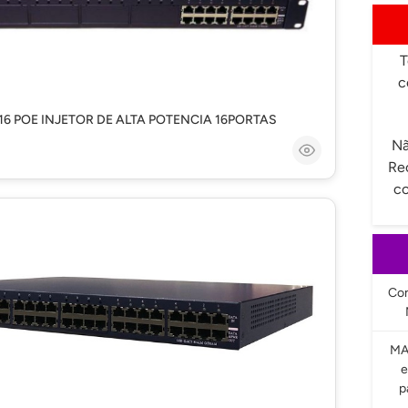
T
c
6 POE INJETOR DE ALTA POTENCIA 16PORTAS
Nã
Re
co
Com
MA
e
p