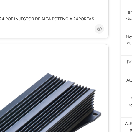
Te
Fac
4 POE INJECTOR DE ALTA POTENCIA 24PORTAS
Nov
qu
[V
At
r
ALE
p