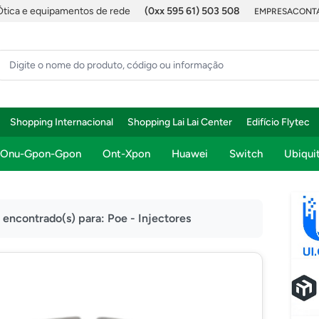
Ótica e equipamentos de rede
(0xx 595 61) 503 508
EMPRESA
CONTA
Shopping Internacional
Shopping Lai Lai Center
Edifício Flytec
Onu-Gpon-Gpon
Ont-Xpon
Huawei
Switch
Ubiquit
) encontrado(s) para:
Poe - Injectores