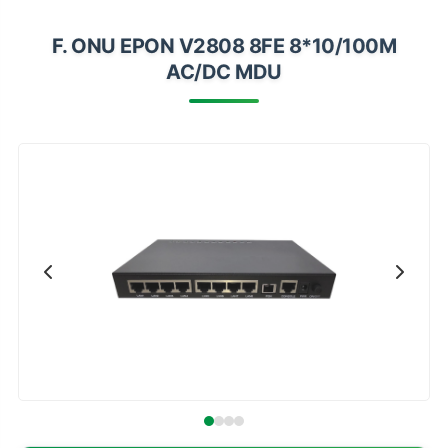
Impressoras
F. ONU EPON V2808 8FE 8*10/100M
Onu Epon
AC/DC MDU
Onu-Gpon-Gpon
Ont-Xpon
Huawei
Switch
Ubiquiti
Vga
Voip
Ferramentas-Tools