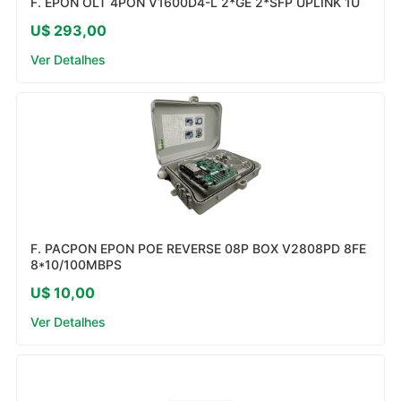
F. EPON OLT 4PON V1600D4-L 2*GE 2*SFP UPLINK 1U
U$ 293,00
Ver Detalhes
F. PACPON EPON POE REVERSE 08P BOX V2808PD 8FE
8*10/100MBPS
U$ 10,00
Ver Detalhes