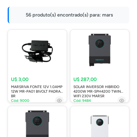
Impressoras
56 produto(s) encontrado(s) para:
mars
Onu Epon
Onu-Gpon-Gpon
Ont-Xpon
Huawei
Switch
Ubiquiti
Vga
U$ 3,00
U$ 287,00
MARSRIVA FONTE 12V 1.0AMP
SOLAR INVERSOR HIBRIDO
Voip
12W MR-PA01 BIVOLT PADRAO
4200W MR-SPH4200 TWIN
BR
WIFI 230V MARSR
Ferramentas-Tools
Cód: 9000
Cód: 9484