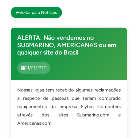
Impressoras
Voltar para Notícias
Onu Epon
Onu-Gpon-Gpon
ALERTA: Não vendemos no
Ont-Xpon
SUBMARINO, AMERICANAS ou em
Huawei
qualquer site do Brasil
Switch
01/01/1970
Ubiquiti
Vga
Voip
Nossas lojas tem recebido algumas reclamações
a respeito de pessoas que teriam comprado
Ferramentas-Tools
equipamentos da empresa Flytec Computers
através dos sites Submarino.com e
Americanas.com.