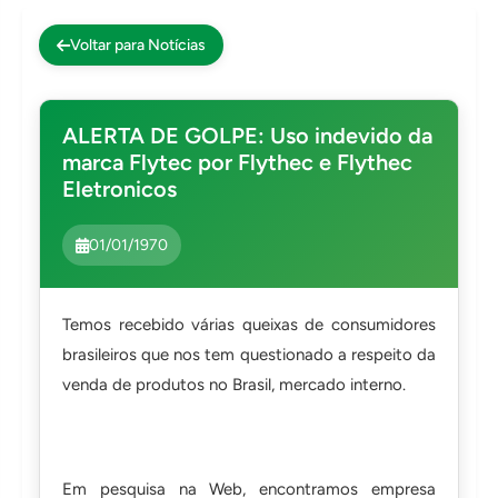
Impressoras
Voltar para Notícias
Onu Epon
Onu-Gpon-Gpon
ALERTA DE GOLPE: Uso indevido da
Ont-Xpon
marca Flytec por Flythec e Flythec
Huawei
Eletronicos
Switch
01/01/1970
Ubiquiti
Vga
Voip
Temos recebido várias queixas de consumidores
brasileiros que nos tem questionado a respeito da
Ferramentas-Tools
venda de produtos no Brasil, mercado interno.
Em pesquisa na Web, encontramos empresa