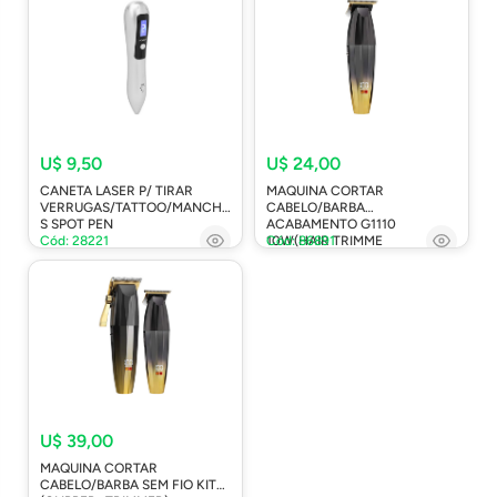
U$ 9,50
U$ 24,00
CANETA LASER P/ TIRAR
MAQUINA CORTAR
VERRUGAS/TATTOO/MANCHA
CABELO/BARBA
S SPOT PEN
ACABAMENTO G1110
Cód: 28221
10W(HAIR TRIMME
Cód: 86891
U$ 39,00
MAQUINA CORTAR
CABELO/BARBA SEM FIO KIT