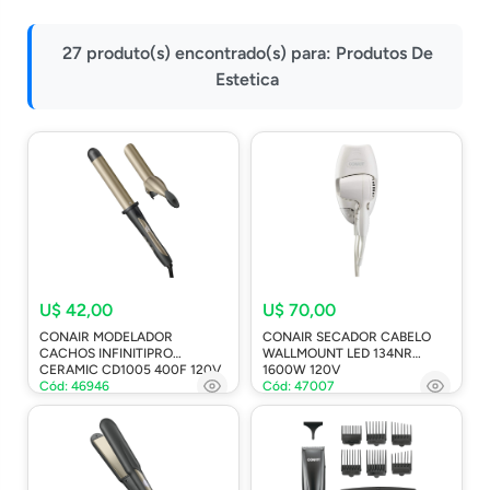
Impressoras
27 produto(s) encontrado(s) para:
Produtos De
Onu Epon
Estetica
Onu-Gpon-Gpon
Ont-Xpon
Huawei
Switch
Ubiquiti
Vga
U$ 42,00
U$ 70,00
Voip
CONAIR MODELADOR
CONAIR SECADOR CABELO
Ferramentas-Tools
CACHOS INFINITIPRO
WALLMOUNT LED 134NR
CERAMIC CD1005 400F 120V
1600W 120V
Cód: 46946
Cód: 47007