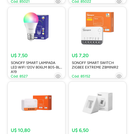
Cód: 85021
Cód: 85022
U$ 7,50
U$ 7,20
SONOFF SMART LAMPADA
SONOFF SMART SWITCH
LED WIFI 120V 806LM B05-BL-
ZIGBEE EXTREME ZBMINIR2
A19
Cód: 8527
Cód: 85152
U$ 10,80
U$ 6,50