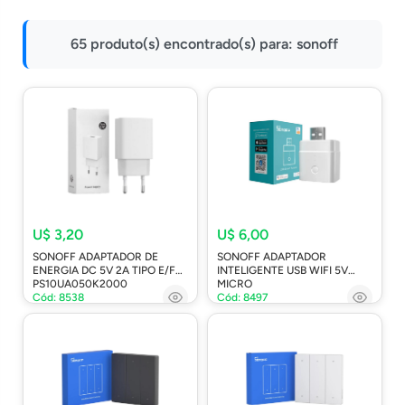
Impressoras
65 produto(s) encontrado(s) para:
sonoff
Onu Epon
Onu-Gpon-Gpon
Ont-Xpon
Huawei
Switch
Ubiquiti
Vga
U$ 3,20
U$ 6,00
SONOFF ADAPTADOR DE
SONOFF ADAPTADOR
Voip
ENERGIA DC 5V 2A TIPO E/F
INTELIGENTE USB WIFI 5V
PS10UA050K2000
MICRO
Ferramentas-Tools
Cód: 8538
Cód: 8497