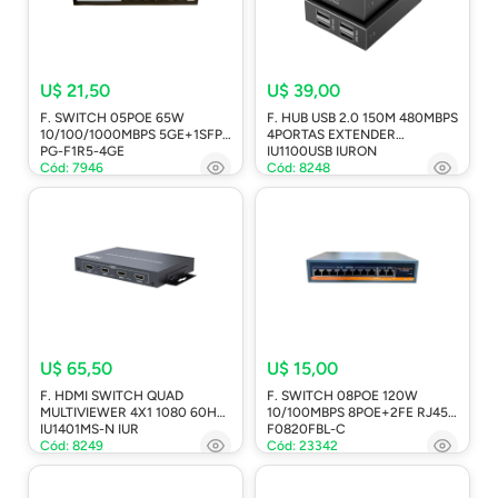
U$ 21,50
U$ 39,00
F. SWITCH 05POE 65W
F. HUB USB 2.0 150M 480MBPS
10/100/1000MBPS 5GE+1SFP
4PORTAS EXTENDER
PG-F1R5-4GE
IU1100USB IURON
Cód: 7946
Cód: 8248
U$ 65,50
U$ 15,00
F. HDMI SWITCH QUAD
F. SWITCH 08POE 120W
MULTIVIEWER 4X1 1080 60HZ
10/100MBPS 8POE+2FE RJ45
IU1401MS-N IUR
F0820FBL-C
Cód: 8249
Cód: 23342