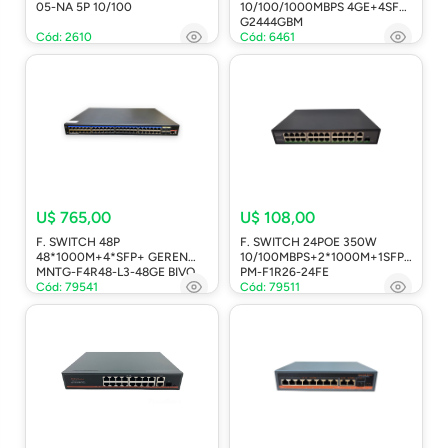
05-NA 5P 10/100
10/100/1000MBPS 4GE+4SFP
G2444GBM
Cód: 2610
Cód: 6461
U$ 765,00
U$ 108,00
F. SWITCH 48P
F. SWITCH 24POE 350W
48*1000M+4*SFP+ GEREN
10/100MBPS+2*1000M+1SFP
MNTG-F4R48-L3-48GE BIVO
PM-F1R26-24FE
Cód: 79541
Cód: 79511