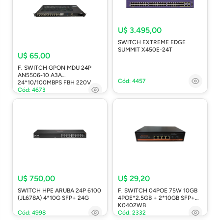
U$ 3.495,00
SWITCH EXTREME EDGE
SUMMIT X450E-24T
U$ 65,00
F. SWITCH GPON MDU 24P
AN5506-10 A3A
Cód: 4457
24*10/100MBPS FBH 220V
Cód: 4673
U$ 750,00
U$ 29,20
SWITCH HPE ARUBA 24P 6100
F. SWITCH 04POE 75W 10GB
(JL678A) 4*10G SFP+ 24G
4POE*2.5GB + 2*10GB SFP+
K0402WB
Cód: 4998
Cód: 2332