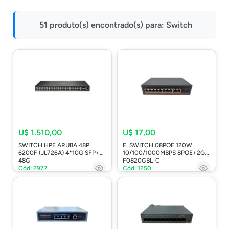
Impressoras
51 produto(s) encontrado(s) para:
Switch
Onu Epon
Onu-Gpon-Gpon
Ont-Xpon
Huawei
Switch
Ubiquiti
Vga
U$ 1.510,00
U$ 17,00
SWITCH HPE ARUBA 48P
F. SWITCH 08POE 120W
Voip
6200F (JL726A) 4*10G SFP+
10/100/1000MBPS 8POE+2GE
48G
F0820GBL-C
Ferramentas-Tools
Cód: 2977
Cód: 1250