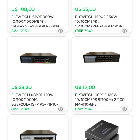
U$ 108,00
U$ 65,00
F. SWITCH 16POE 300W
F. SWITCH 16POE 250W
10/100/1000MBPS
10/100MBPS
16GE+2GE+2SFP PG-F2R18
16*100M+2FE+1SFP F1R18-
Cód: 7950
16FE
Cód: 7949
U$ 29,20
U$ 17,00
F. SWITCH 08POE 120W
F. SWITCH 08POE 120W
10/100/1000M
10/100MBPS 8*100M+2*100M
8GE+2GE+1SFP PG-F1R10-
PM-R10-8FE
8GE
Cód: 7948
Cód: 7947