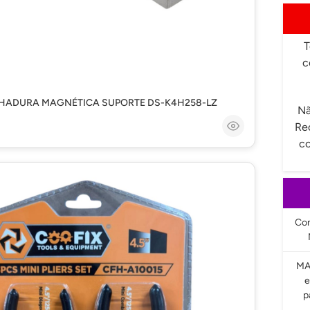
T
c
CHADURA MAGNÉTICA SUPORTE DS-K4H258-LZ
Nã
Re
co
Com
MA
e
p