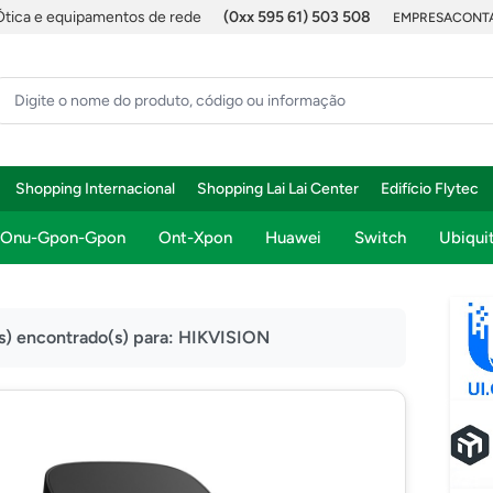
Ótica e equipamentos de rede
(0xx 595 61) 503 508
EMPRESA
CONTA
Shopping Internacional
Shopping Lai Lai Center
Edifício Flytec
Onu-Gpon-Gpon
Ont-Xpon
Huawei
Switch
Ubiquit
s) encontrado(s) para:
HIKVISION