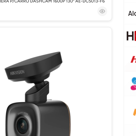
ERA P/CARRO DASHCAM 1600P 130° AE-DC5013-F6