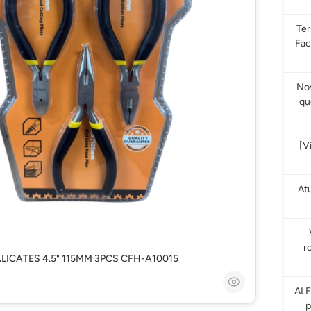
Te
Fac
Nov
qu
[V
At
r
ALICATES 4.5" 115MM 3PCS CFH-A10015
ALE
p