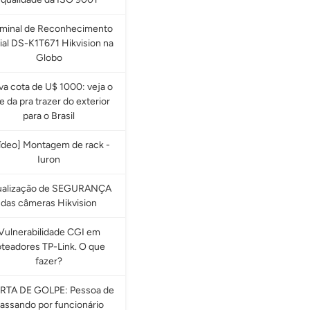
rminal de Reconhecimento
ial DS-K1T671 Hikvision na
Globo
a cota de U$ 1000: veja o
e da pra trazer do exterior
para o Brasil
ídeo] Montagem de rack -
Iuron
ualização de SEGURANÇA
das câmeras Hikvision
Vulnerabilidade CGI em
oteadores TP-Link. O que
fazer?
RTA DE GOLPE: Pessoa de
assando por funcionário