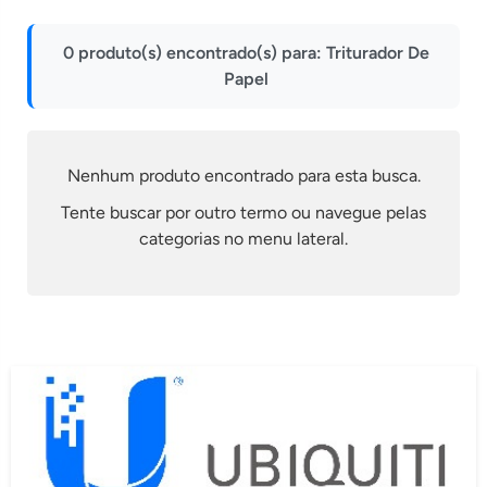
Impressoras
0 produto(s) encontrado(s) para:
Triturador De
Onu Epon
Papel
Onu-Gpon-Gpon
Ont-Xpon
Huawei
Nenhum produto encontrado para esta busca.
Switch
Tente buscar por outro termo ou navegue pelas
categorias no menu lateral.
Ubiquiti
Vga
Voip
Ferramentas-Tools