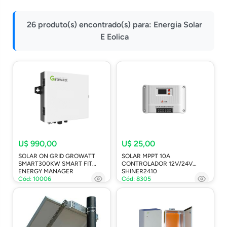
Impressoras
26 produto(s) encontrado(s) para:
Energia Solar
Onu Epon
E Eolica
Onu-Gpon-Gpon
Ont-Xpon
Huawei
Switch
Ubiquiti
Vga
U$ 990,00
U$ 25,00
Voip
SOLAR ON GRID GROWATT
SOLAR MPPT 10A
Ferramentas-Tools
SMART300KW SMART FIT
CONTROLADOR 12V/24V
ENERGY MANAGER
SHINER2410
Cód: 10006
Cód: 8305