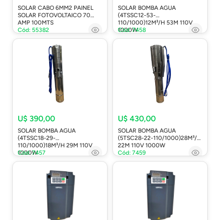
SOLAR CABO 6MM2 PAINEL
SOLAR BOMBA AGUA
SOLAR FOTOVOLTAICO 70
(4TSSC12-53-
AMP 100MTS
110/1000)12M³/H 53M 110V
Cód: 55382
1000W
Cód: 7458
U$ 390,00
U$ 430,00
SOLAR BOMBA AGUA
SOLAR BOMBA AGUA
(4TSSC18-29-
(5TSC28-22-110/1000)28M³/H
110/1000)18M³/H 29M 110V
22M 110V 1000W
1000W
Cód: 7457
Cód: 7459