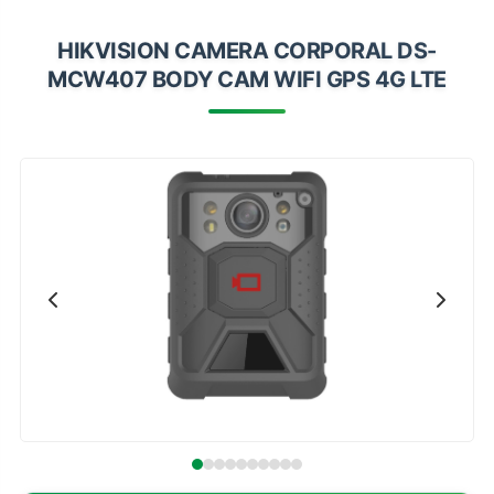
Impressoras
HIKVISION CAMERA CORPORAL DS-
Onu Epon
MCW407 BODY CAM WIFI GPS 4G LTE
Onu-Gpon-Gpon
Ont-Xpon
Huawei
Switch
Ubiquiti
Vga
Voip
Ferramentas-Tools