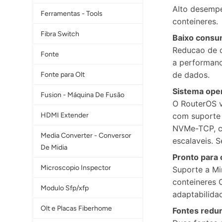
Alto desempe
Ferramentas - Tools
conteineres.
Fibra Switch
Baixo consu
Reducao de 
Fonte
a performanc
de dados.
Fonte para Olt
Sistema ope
Fusion - Máquina De Fusão
O RouterOS v
HDMI Extender
com suporte 
NVMe-TCP, c
Media Converter - Conversor
escalaveis. 
De Midia
Pronto para 
Microscopio Inspector
Suporte a Min
conteineres 
Modulo Sfp/xfp
adaptabilida
Olt e Placas Fiberhome
Fontes redu