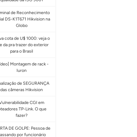
rminal de Reconhecimento
ial DS-K1T671 Hikvision na
Globo
a cota de U$ 1000: veja o
e da pra trazer do exterior
para o Brasil
ídeo] Montagem de rack -
Iuron
ualização de SEGURANÇA
das câmeras Hikvision
Vulnerabilidade CGI em
oteadores TP-Link. O que
fazer?
RTA DE GOLPE: Pessoa de
assando por funcionário