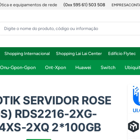
Ótica e equipamentos de rede
(0xx 595 61) 503 508
EMPRESA
CONTA
Shopping Internacional
Shopping Lai Lai Center
Edifício Flytec
Onu-Gpon-Gpon
Ont-Xpon
Huawei
Switch
Ubiquit
TIK SERVIDOR ROSE
S) RDS2216-2XG-
4XS-2XQ 2*100GB