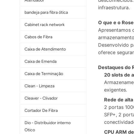
desconhecidos.
Atenuador
infraestrutura.
bandeja para fibra ótica
O que e o Rose
Cabinet rack network
Apresentamos o
Cabos de Fibra
armazenamento,
Desenvolvido pa
Caixa de Atendimento
oferece seguran
Caixa de Emenda
Destaques do
Caixa de Terminaçâo
20 slots de
Armazenament
Clean - Limpeza
exigentes.
Cleaver - Clivador
Rede de alta
2 portas 100
Cortador De Fibra
SFP+, 2 port
conectividade
Dio - Distribuidor interno
Otico
CPU ARM de 