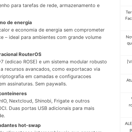
nho para tarefas de rede, armazenamento e
Te
Fac
mo de energia
calor e economia de energia sem comprometer
e – ideal para ambientes com grande volume
Nov
qu
racional RouterOS
7 (edicao ROSE) e um sistema modular robusto
[V
a recursos avancados, como exportacao via
riptografia em camadas e configuracoes
At
Sem assinaturas. Sem paywalls.
conteineres
IO, Nextcloud, Shinobi, Frigate e outros
r
OCI. Duas portas USB adicionais para mais
de.
ALE
ndantes hot-swap
p