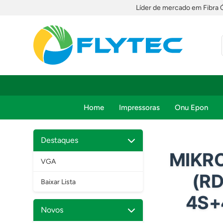
Líder de mercado em Fibra 
Home
Impressoras
Onu Epon
Destaques
MIKRO
VGA
(RD
Baixar Lista
4S+
Novos