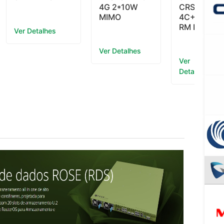
4G 2*10W
CRS312-
MIMO
4C+8XG-
RM L5 EU
Ver Detalhes
Ver Detalhes
Ver
Detalhes