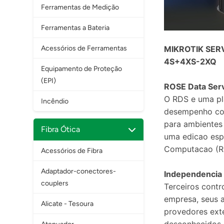
Ferramentas de Medição
Ferramentas a Bateria
Acessórios de Ferramentas
MIKROTIK SER
4S+4XS-2XQ
Equipamento de Proteção
(EPI)
ROSE Data Ser
O RDS e uma pl
Incêndio
desempenho com
para ambientes
Fibra Ótica
uma edicao esp
Computacao (R
Acessórios de Fibra
Adaptador-conectores-
Independencia
couplers
Terceiros cont
empresa, seus a
Alicate - Tesoura
provedores exte