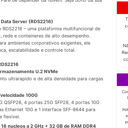
 Pare de depender da nuvem. Seja dono da sua
T
 Data Server (RDS2216)
c
 RDS2216 – uma plataforma multifuncional de
 rede e conteineres de alto desempenho.
ra ambientes corporativos exigentes, ele
Nã
ca, escalabilidade e controle total.
Re
co
 RDS2216
 armazenamento U.2 NVMe
o ultrarapido e de alta densidade para cargas
Com
 velocidade 100G
G QSFP28, 4 portas 25G SFP28, 4 portas 10G
as Ethernet 10G e 1 interface SFF-8644 para
MA
e
 flexivel.
p
16 nucleos a 2 GHz + 32 GB de RAM DDR4