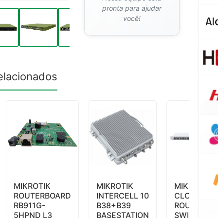
pronta para ajudar
você!
elacionados
MIKROTIK
MIKROTIK
MIKROTIK
ROUTERBOARD
INTERCELL 10
CLOUD
RB911G-
B38+B39
ROUTER
5HPND L3
BASESTATION
SWITCH