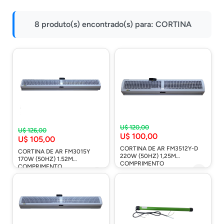
Impressoras
8 produto(s) encontrado(s) para:
CORTINA
Onu Epon
Onu-Gpon-Gpon
Ont-Xpon
Huawei
Switch
Ubiquiti
U$ 120,00
Vga
U$ 126,00
U$ 100,00
U$ 105,00
Voip
CORTINA DE AR FM3512Y-D
CORTINA DE AR FM3015Y
220W (50HZ) 1,25M
170W (50HZ) 1.52M
Ferramentas-Tools
COMPRIMENTO
COMPRIMENTO
Cód: 104
Cód: 106