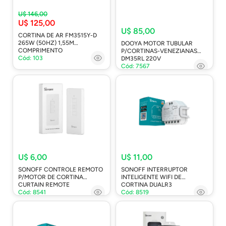
U$ 146,00
U$ 125,00
U$ 85,00
CORTINA DE AR FM3515Y-D
265W (50HZ) 1,55M
DOOYA MOTOR TUBULAR
COMPRIMENTO
P/CORTINAS-VENEZIANAS
Cód: 103
DM35RL 220V
Cód: 7567
U$ 6,00
U$ 11,00
SONOFF CONTROLE REMOTO
SONOFF INTERRUPTOR
P/MOTOR DE CORTINA
INTELIGENTE WIFI DE
CURTAIN REMOTE
CORTINA DUALR3
Cód: 8541
Cód: 8519