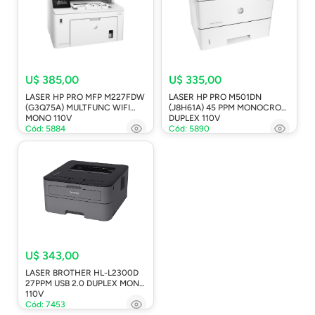
U$ 385,00
U$ 335,00
LASER HP PRO MFP M227FDW
LASER HP PRO M501DN
(G3Q75A) MULTFUNC WIFI
(J8H61A) 45 PPM MONOCROM
MONO 110V
DUPLEX 110V
Cód: 5884
Cód: 5890
U$ 343,00
LASER BROTHER HL-L2300D
27PPM USB 2.0 DUPLEX MONO
110V
Cód: 7453