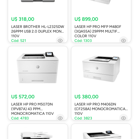
U$ 318,00
U$ 899,00
LASER BROTHER HL-L2325DW
LASER HP PRO MFP M480F
26PPM USB 2.0 DUPLEX MONO
(3QA55A) 29PPM MULTIF
110V
COLOR 110V
Cód: 521
Cód: 1303
U$ 572,00
U$ 380,00
LASER HP PRO M507DN
LASER HP PRO M406DN
(1PV87A) 43 PPM
(CF258A) MONOCROMATICA
MONOCROMATICA 110V
110V
Cód: 4783
Cód: 3823