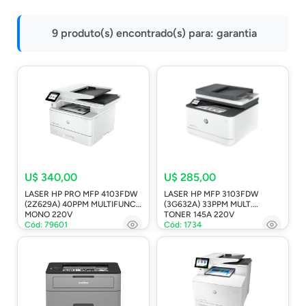
Impressoras
9 produto(s) encontrado(s) para:
garantia
Onu Epon
Onu-Gpon-Gpon
Ont-Xpon
Huawei
Switch
Ubiquiti
Vga
U$ 340,00
U$ 285,00
LASER HP PRO MFP 4103FDW
LASER HP MFP 3103FDW
Voip
(2Z629A) 40PPM MULTIFUNC.
(3G632A) 33PPM MULT.
MONO 220V
TONER 145A 220V
Ferramentas-Tools
Cód: 79601
Cód: 1734