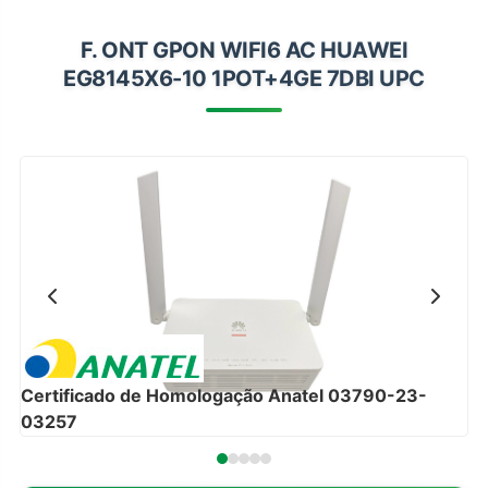
Impressoras
F. ONT GPON WIFI6 AC HUAWEI
Onu Epon
EG8145X6-10 1POT+4GE 7DBI UPC
Onu-Gpon-Gpon
Ont-Xpon
Huawei
Switch
Ubiquiti
Vga
Voip
Ferramentas-Tools
Certificado de Homologação Anatel 03790-23-
03257