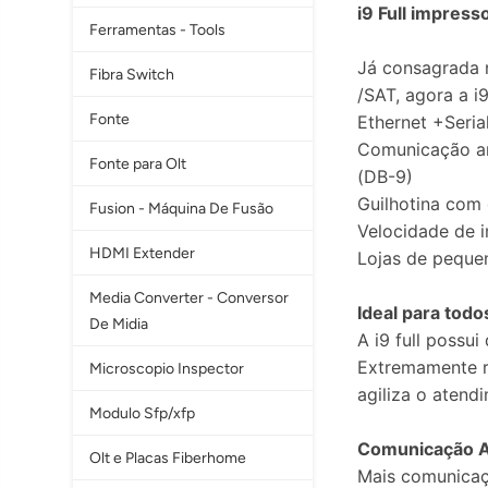
i9 Full impres
Ferramentas - Tools
Já consagrada 
Fibra Switch
/SAT, agora a i
Fonte
Ethernet +Seria
Comunicação a
Fonte para Olt
(DB-9)
Guilhotina com
Fusion - Máquina De Fusão
Velocidade de 
HDMI Extender
Lojas de peque
Media Converter - Conversor
Ideal para todo
De Midia
A i9 full possui
Extremamente r
Microscopio Inspector
agiliza o atend
Modulo Sfp/xfp
Comunicação A
Olt e Placas Fiberhome
Mais comunicaçã