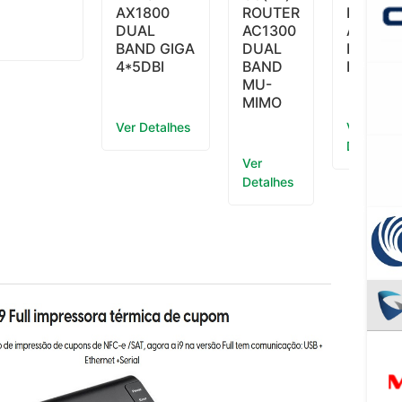
AX1800
ROUTER
ROUTE
DUAL
AC1300
AC750
BAND GIGA
DUAL
DUAL
4*5DBI
BAND
BAND
MU-
MIMO
Ver Detalhes
Ver
Detalhes
Ver
Detalhes