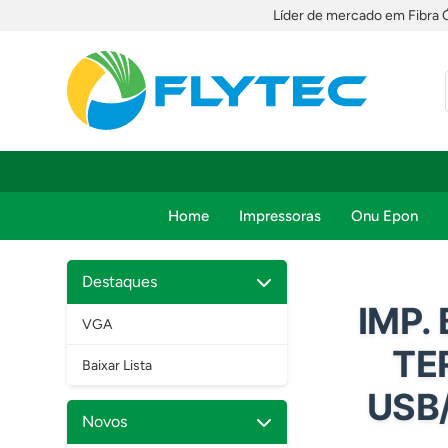
Líder de mercado em Fibra 
Home
Impressoras
Onu Epon
Destaques
IMP.
VGA
TE
Baixar Lista
USB
Novos