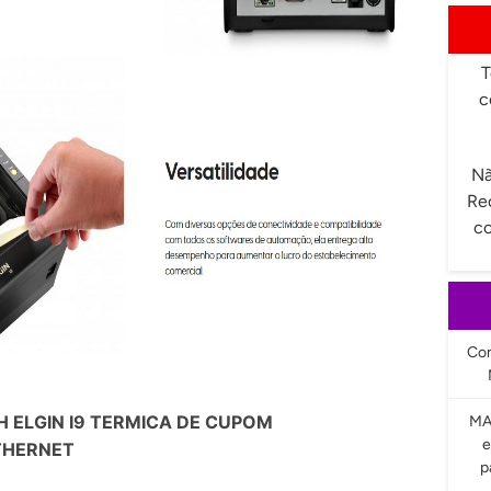
T
c
Nã
Re
co
Com
H ELGIN I9 TERMICA DE CUPOM
MA
e
THERNET
p