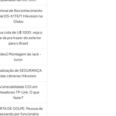
rminal de Reconhecimento
ial DS-K1T671 Hikvision na
Globo
a cota de U$ 1000: veja o
e da pra trazer do exterior
para o Brasil
ídeo] Montagem de rack -
Iuron
ualização de SEGURANÇA
das câmeras Hikvision
Vulnerabilidade CGI em
oteadores TP-Link. O que
fazer?
RTA DE GOLPE: Pessoa de
assando por funcionário