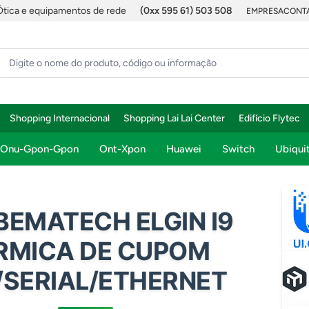
Ótica e equipamentos de rede
(0xx 595 61) 503 508
EMPRESA
CONTA
Shopping Internacional
Shopping Lai Lai Center
Edifício Flytec
Onu-Gpon-Gpon
Ont-Xpon
Huawei
Switch
Ubiquit
 BEMATECH ELGIN I9
RMICA DE CUPOM
/SERIAL/ETHERNET