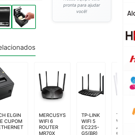
pronta para ajudar
você!
elacionados
CH ELGIN
MERCUSYS
TP-LINK
TP-LIN
DE CUPOM
WIFI 6
WIFI 5
WIFI AC
/ETHERNET
ROUTER
EC225-
ARCHE
MR70X
G5(BR)
C21 BR