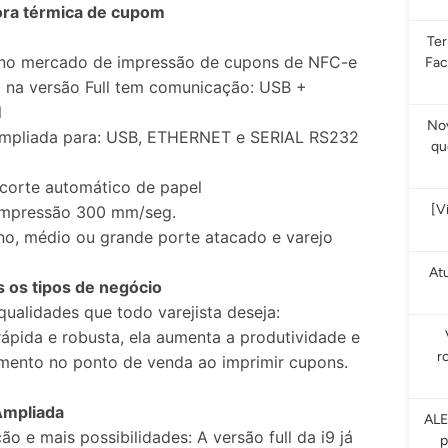
sora térmica de cupom
Te
no mercado de impressão de cupons de NFC-e
Fac
9 na versão Full tem comunicação: USB +
l
Nov
mpliada para: USB, ETHERNET e SERIAL RS232
qu
 corte automático de papel
[V
impressão 300 mm/seg.
no, médio ou grande porte atacado e varejo
At
s os tipos de negócio
 qualidades que todo varejista deseja:
ápida e robusta, ela aumenta a produtividade e
r
imento no ponto de venda ao imprimir cupons.
mpliada
ALE
o e mais possibilidades: A versão full da i9 já
p