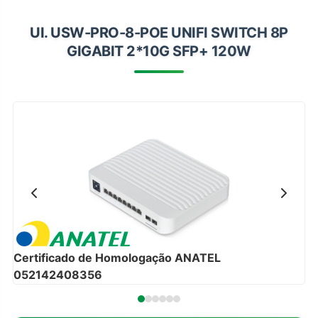
Impressoras
UI. USW-PRO-8-POE UNIFI SWITCH 8P
Onu Epon
GIGABIT 2*10G SFP+ 120W
Onu-Gpon-Gpon
Ont-Xpon
Huawei
Switch
Ubiquiti
Vga
Voip
Ferramentas-Tools
Certificado de Homologação ANATEL
052142408356